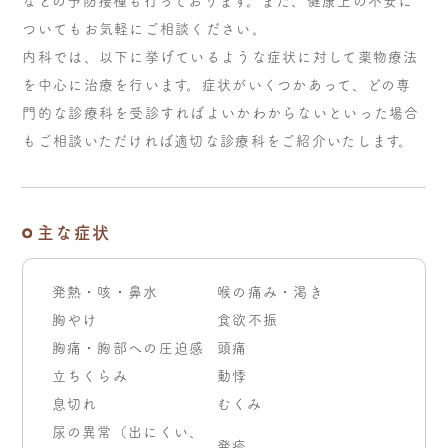
などの予防接種も行っております。また、健康上の不安に
ついてもお気軽にご相談ください。
内科では、以下に挙げているような症状に対して薬物療法
を中心に治療を行います。症状がいくつかあって、どの専
門的な診療科を受診すればよいかわからないといった場合
もご相談いただければ適切な診療科をご紹介いたします。
主な症状
発熱・咳・鼻水
喉の痛み・渇き
胸やけ
食欲不振
胸痛・胸部への圧迫感
頭痛
立ちくらみ
動悸
息切れ
むくみ
尿の異常（出にくい、
発疹